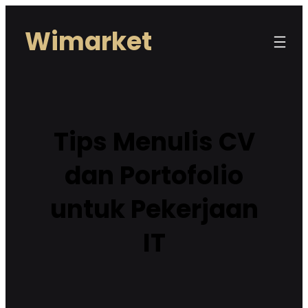
Lewati
Wimarket
ke
konten
Tips Menulis CV
dan Portofolio
untuk Pekerjaan
IT