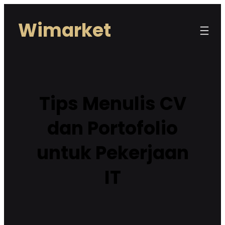
Lewati
Wimarket
ke
konten
Tips Menulis CV
dan Portofolio
untuk Pekerjaan
IT