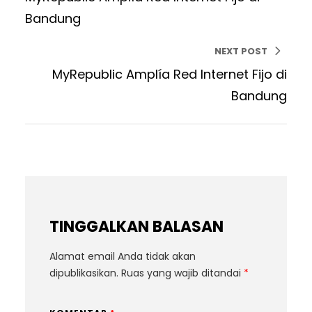
Bandung
NEXT POST
MyRepublic Amplía Red Internet Fijo di
Bandung
TINGGALKAN BALASAN
Alamat email Anda tidak akan
dipublikasikan.
Ruas yang wajib ditandai
*