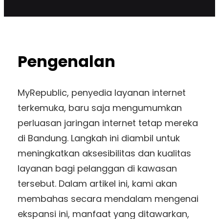
Pengenalan
MyRepublic, penyedia layanan internet
terkemuka, baru saja mengumumkan
perluasan jaringan internet tetap mereka
di Bandung. Langkah ini diambil untuk
meningkatkan aksesibilitas dan kualitas
layanan bagi pelanggan di kawasan
tersebut. Dalam artikel ini, kami akan
membahas secara mendalam mengenai
ekspansi ini, manfaat yang ditawarkan,