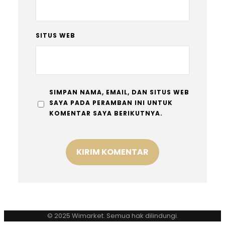
SITUS WEB
SIMPAN NAMA, EMAIL, DAN SITUS WEB
SAYA PADA PERAMBAN INI UNTUK
KOMENTAR SAYA BERIKUTNYA.
© 2025 Wimarket. Semua hak dilindungi.