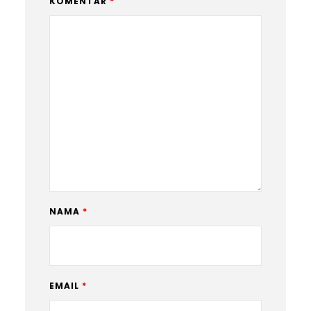
KOMENTAR
*
NAMA
*
EMAIL
*