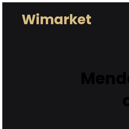
Lewati
Wimarket
ke
konten
Mendo