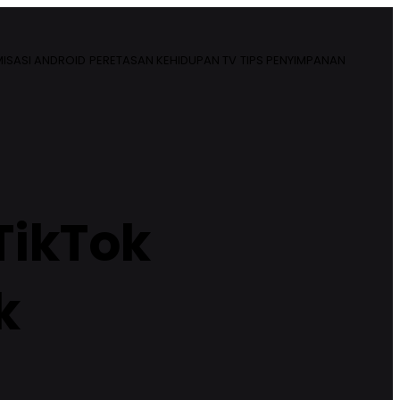
ISASI ANDROID
PERETASAN KEHIDUPAN TV
TIPS PENYIMPANAN
TikTok
k