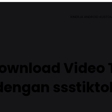
KINERJA ANDROID
KUSTOM
wnload Video 
dengan ssstikto