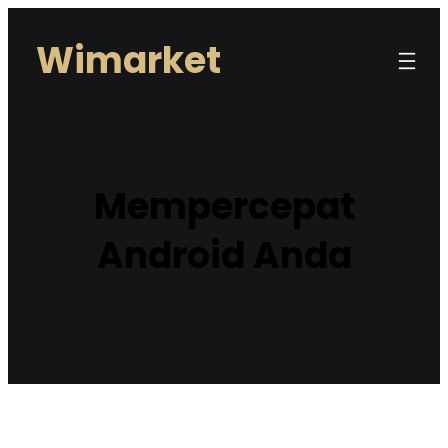
Lewati
Wimarket
ke
konten
Mempercepat
Android Anda