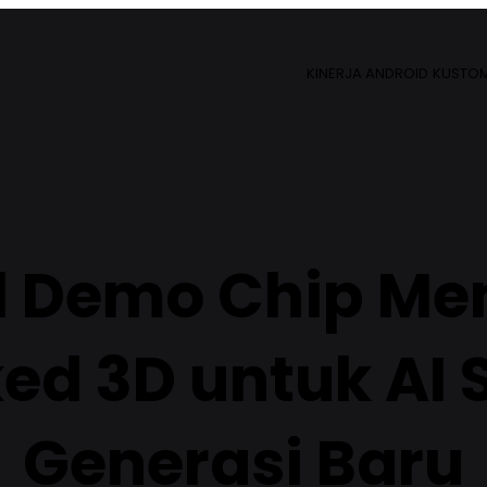
KINERJA ANDROID
KUSTOM
el Demo Chip Me
ed 3D untuk AI 
Generasi Baru