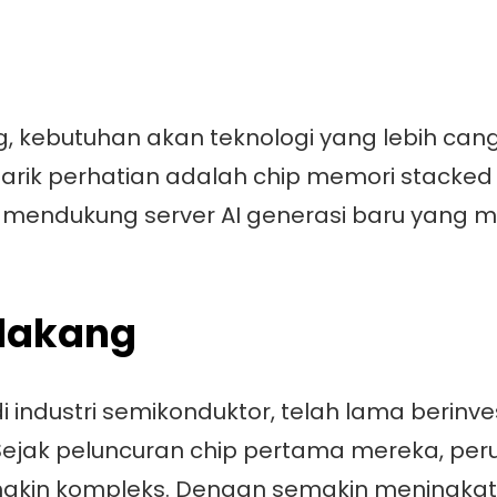
g, kebutuhan akan teknologi yang lebih can
arik perhatian adalah chip memori stacked 
tuk mendukung server AI generasi baru yan
elakang
i industri semikonduktor, telah lama berinve
ak peluncuran chip pertama mereka, perusa
akin kompleks. Dengan semakin meningkatn