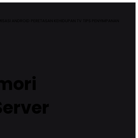
ISASI ANDROID
PERETASAN KEHIDUPAN TV
TIPS PENYIMPANAN
mori
Server