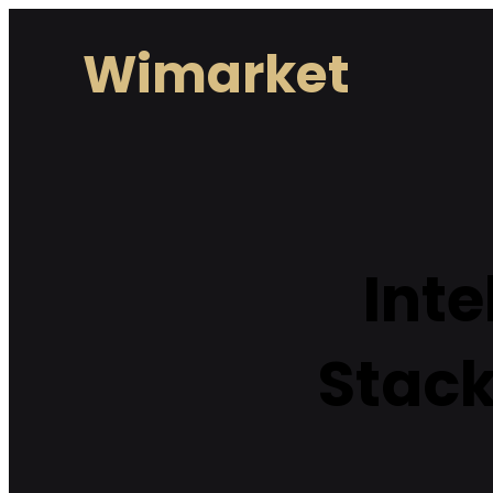
Lewati
Wimarket
ke
konten
Int
Stack