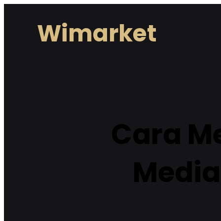
Lewati
Wimarket
ke
konten
Cara M
Media