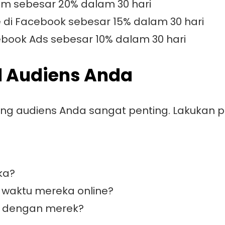
am sebesar 20% dalam 30 hari
di Facebook sebesar 15% dalam 30 hari
ebook Ads sebesar 10% dalam 30 hari
l Audiens Anda
udiens Anda sangat penting. Lakukan pen
ka?
waktu mereka online?
i dengan merek?