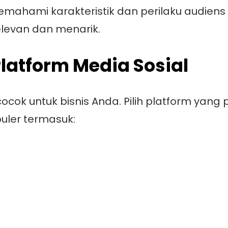
emahami karakteristik dan perilaku audien
levan dan menarik.
latform Media Sosial
ocok untuk bisnis Anda. Pilih platform yang
uler termasuk: