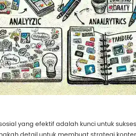
ial yang efektif adalah kunci untuk sukses 
gkah detail untuk membuat strategi konten 