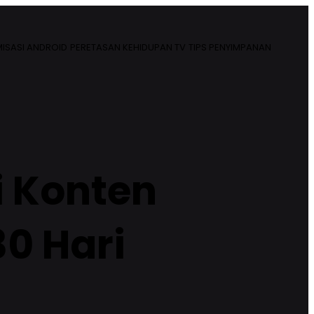
ISASI ANDROID
PERETASAN KEHIDUPAN TV
TIPS PENYIMPANAN
 Konten
0 Hari