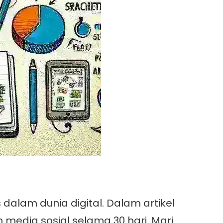
dalam dunia digital. Dalam artikel
media sosial selama 30 hari. Mari