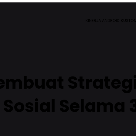
KINERJA ANDROID
KUSTOM
embuat Strategi
 Sosial Selama 3