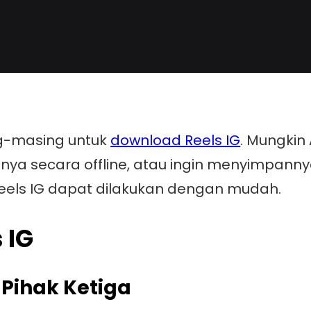
ng-masing untuk
download Reels IG
. Mungki
ya secara offline, atau ingin menyimpannya
els IG dapat dilakukan dengan mudah.
 IG
 Pihak Ketiga