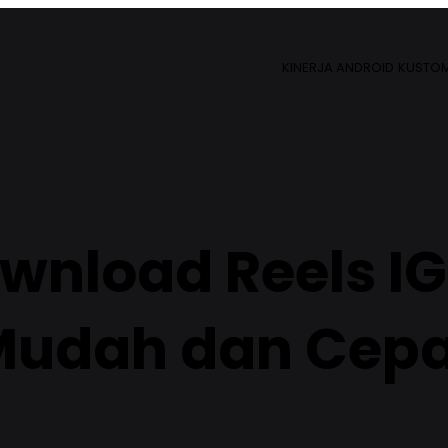
KINERJA ANDROID
KUSTOM
wnload Reels I
Mudah dan Cepa