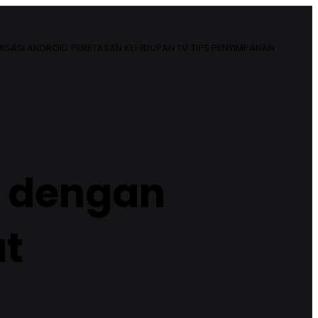
ISASI ANDROID
PERETASAN KEHIDUPAN TV
TIPS PENYIMPANAN
G dengan
t