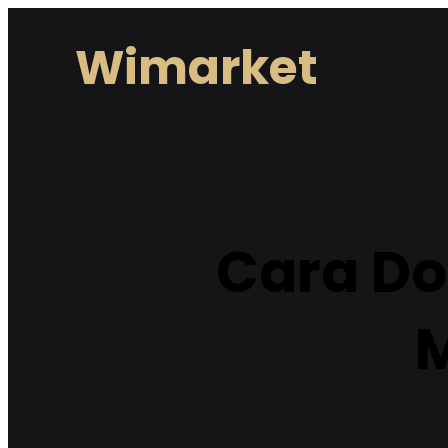
Lewati
Wimarket
ke
konten
Cara Do